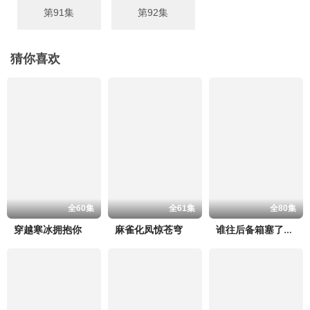
第91集
第92集
猜你喜欢
全60集
全61集
全80集
穿越寒冰拥抱你
麻雀化凤惊苍穹
谁往后备箱塞了个顶流女明星