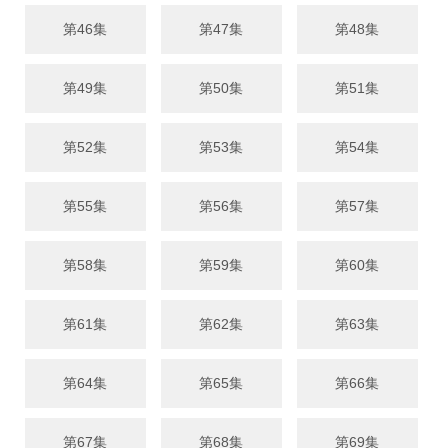
第46集
第47集
第48集
第49集
第50集
第51集
第52集
第53集
第54集
第55集
第56集
第57集
第58集
第59集
第60集
第61集
第62集
第63集
第64集
第65集
第66集
第67集
第68集
第69集