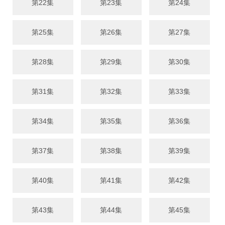
第22集
第23集
第24集
第25集
第26集
第27集
第28集
第29集
第30集
第31集
第32集
第33集
第34集
第35集
第36集
第37集
第38集
第39集
第40集
第41集
第42集
第43集
第44集
第45集