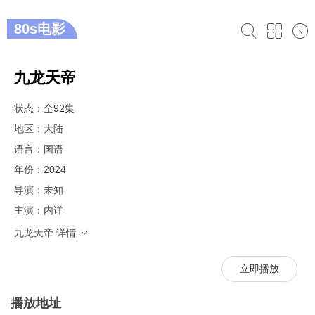
80s电影
九龙天帝
状态：
全92集
地区：大陆
语言：国语
年份：2024
导演：
未知
主演：
内详
九龙天帝
详情
立即播放
播放地址