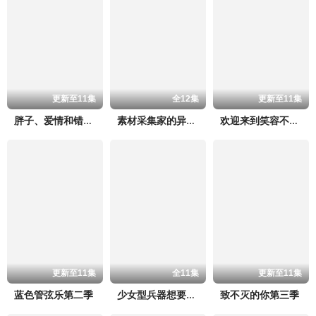
更新至11集
全12集
更新至11集
胖子、爱情和错误！ 动画版
素材采集家的异世界旅行记
欢迎来到笑容不断的职场。
更新至11集
全11集
更新至11集
蓝色管弦乐第二季
致不灭的你第三季
少女型兵器想要成为家人