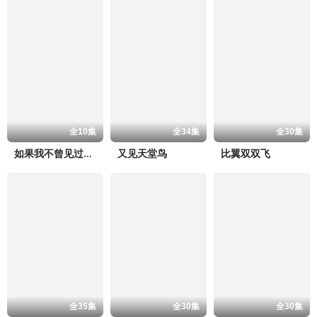
全10集
全34集
全30集
又见天堂鸟
比翼双双飞
如果我不曾见过太阳 第二季
全35集
全30集
全30集