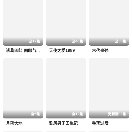
全17集
全40集
全55集
天使之爱1989
末代皇孙
诸葛四郎-四郎与真平
全5集
全12集
更新至02集
月落大地
监所男子囚生记
整形过后