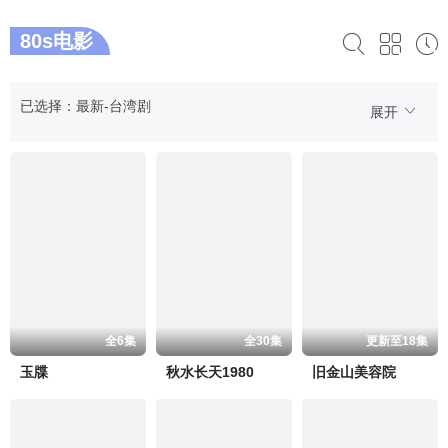
80s电影
已选择：最新-台湾剧
展开
全6集
全30集
更新至18集
玉牒
秋水长天1980
旧金山美容院