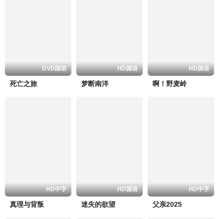
DVD国语
HD国语
HD国语
死亡之旅
梦断南洋
啊！野麦岭
HD中字
HD国语
HD中字
真理与背叛
迷失的欲望
父亲2025