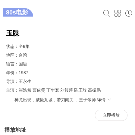
80s电影
玉牒
状态：
全6集
地区：台湾
语言：国语
年份：1987
导演：
王永生
主演：
崔浩然
曹依雯
丁华宠
刘筱萍
陈玉玟
高振鹏
神龙出现，威慑九城，带刀闯关 ，皇子帝师
详情
立即播放
播放地址