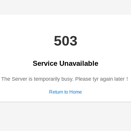
电视剧
综艺
动漫
短剧大全
期
更新至08期
更新至20220519期